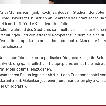
Saraj Mömesheim (geb. Koch) schloss ihr Studium der Veteri
Liebig-Universität in Gießen ab. Während des praktischen Jah
Leidenschaft für die Kleintierorthopädie.
Schon während des Studiums sammelte sie im Tierärztlichen
Erfahrungen und vertiefte ihre Kompetenz, in dem sie sich du
Veterinärchiropraktorin an der Internationalen Akademie für V
spezialisierte.
Neben ausführlicher orthopädischer Diagnostik liegt ihr Beh
Entwicklung ganzheitlicher Therapiepläne, um auf die individ
Patienten optimal einzugehen.
Besonderen Fokus legt sie dabei auf das Zusammenspiel von
(darunter z.B. Gelenksinjektionen) und manueller/physikalis
der Chiropraktik.