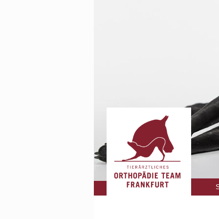
Navigati
S
überspri